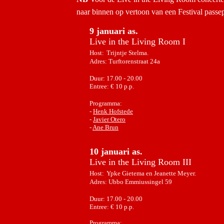
naar binnen op vertoon van een Festival passep
9 januari as.
Live in the Living Room I
Host:
Trijntje Stelma
.
Adres: Turftorenstraat 24a
Duur: 17.00 - 20.00
Entree: € 10 p.p.
Programma:
-
Henk Hofstede
-
Javier Otero
-
Ane Brun
10 januari as.
Live in the Living Room III
Host:
Ypke Gietema en Jeanette Meyer
.
Adres: Ubbo Emmiussingel 59
Duur: 17.00 - 20.00
Entree: € 10 p.p.
Programma: