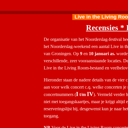
Live in the Living R
Recensies *
De organisatie van het Noorderslag-festival h
het
Noorderslag-weekend een aantal Live in t
van Groningen. Op
9
en
10 januari as.
worde
verschillende, zeer
vooraanstaande locaties. De
Live in the Living
Room-bestand en veelbeloven
Hieronder staan de nadere details van de vier 
aan voor welk concert c.q. welke concerten je
I
IV
concertnummers (
t/m
). Vermeld verder 
niet met toegangskaartjes, maar je krijgt altijd
reserveringslijst bij, desgewenst kun je naar 
toegang.
NB
Voor de Live in the Living Room concerte